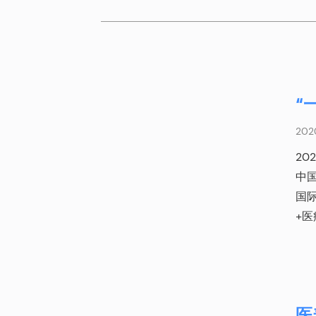
“
20
20
中
国
+
医