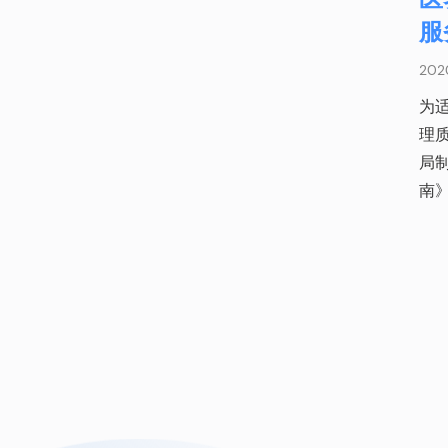
服
20
为
理
局
南》